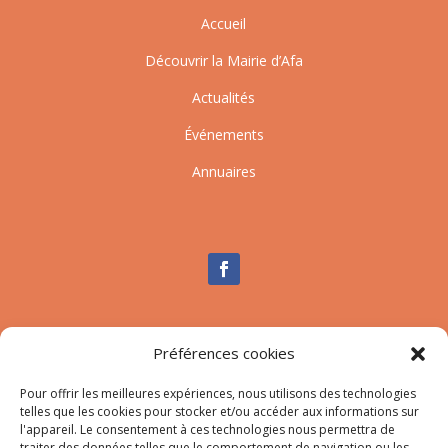
Accueil
Découvrir la Mairie d’Afa
Actualités
Événements
Annuaires
Nous contacter
Préférences cookies
Tél :
04.95.10.90.00
Mail
:
secretariat-mairie@afa.corsica
Pour offrir les meilleures expériences, nous utilisons des technologies
telles que les cookies pour stocker et/ou accéder aux informations sur
l'appareil. Le consentement à ces technologies nous permettra de
traiter des données telles que le comportement de navigation ou les