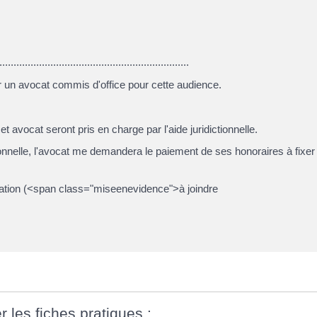
...............................................................
 un avocat commis d'office pour cette audience.
cet avocat seront pris en charge par l'aide juridictionnelle.
ctionnelle, l'avocat me demandera le paiement de ses honoraires à fixer
cation (<span class="miseenevidence">à joindre
r les fiches pratiques :