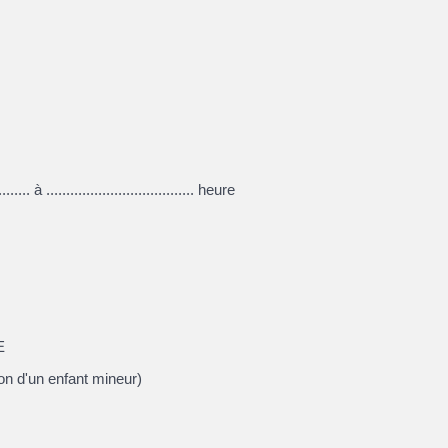
.... à ..................................... heure
E
 d'un enfant mineur)