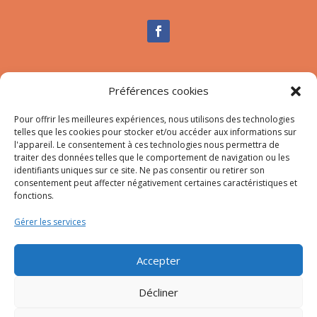
Nous contacter
Préférences cookies
Tél :
04.95.10.90.00
Pour offrir les meilleures expériences, nous utilisons des technologies
Mail
:
secretariat-mairie@afa.corsica
telles que les cookies pour stocker et/ou accéder aux informations sur
l'appareil. Le consentement à ces technologies nous permettra de
traiter des données telles que le comportement de navigation ou les
Adresse :
785 Strada d’Afà – Merria 20167 Afa
identifiants uniques sur ce site. Ne pas consentir ou retirer son
consentement peut affecter négativement certaines caractéristiques et
fonctions.
© 2023 Mairie d’Afa – Réalisation
SITEC
–
Plan du site
Gérer les services
–
Mention Légales
Accepter
Décliner