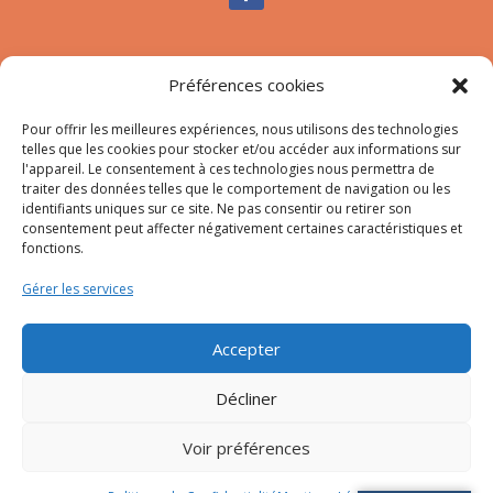
Nous contacter
Préférences cookies
Tél :
04.95.10.90.00
Mail
:
secretariat-mairie@afa.corsica
Pour offrir les meilleures expériences, nous utilisons des technologies
telles que les cookies pour stocker et/ou accéder aux informations sur
l'appareil. Le consentement à ces technologies nous permettra de
traiter des données telles que le comportement de navigation ou les
Adresse :
785 Strada d’Afà – Merria 20167 Afa
identifiants uniques sur ce site. Ne pas consentir ou retirer son
consentement peut affecter négativement certaines caractéristiques et
fonctions.
© 2023 Mairie d’Afa – Réalisation
SITEC
–
Plan du site
Gérer les services
–
Mention Légales
Accepter
Décliner
Voir préférences