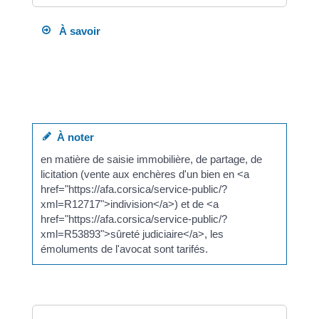
À savoir
pour couvrir ou réduire les frais d'avocat, le client
peut bénéficier de <a
href="https://afa.corsica/service-public/?
xml=F20706">consultations gratuites</a>.
À noter
en matière de saisie immobilière, de partage, de
licitation (vente aux enchères d'un bien en <a
href="https://afa.corsica/service-public/?
xml=R12717">indivision</a>) et de <a
href="https://afa.corsica/service-public/?
xml=R53893">sûreté judiciaire</a>, les
émoluments de l'avocat sont tarifés.