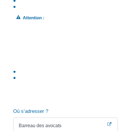
Votre situation financière
Attention :
des honoraires fixés uniquement en fonction du
résultat obtenu en justice sont interdits. Ce mode
de rémunération peut concerner uniquement un
honoraire complémentaire.
Une convention doit être signée entre le client et
l'avocat dès le début de la collaboration pour fixer
le montant de sa rémunération
et les divers frais et débours envisagés,
sauf en cas d'urgence ou de force majeure.
Vous pouvez trouver différents modèles de convention
sur le site du Conseil national des barreaux.
Où s’adresser ?
Barreau des avocats