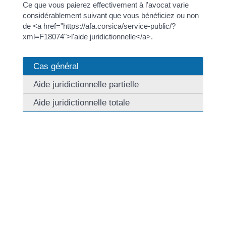
Ce que vous paierez effectivement à l'avocat varie
considérablement suivant que vous bénéficiez ou non
de <a href="https://afa.corsica/service-public/?
xml=F18074">l'aide juridictionnelle</a>.
Cas général
Aide juridictionnelle partielle
Aide juridictionnelle totale
Les honoraires de l'avocat ne sont pas réglementés.
L'avocat fixe lui-même le coût des prestations qu'il
facture à son client.
Pour déterminer les honoraires de l'avocat, plusieurs
critères sont utilisés : la situation financière du client,
difficulté de l'affaire, frais, notoriété de l'avocat, temps
consacré à l'affaire...
Un avocat peut ainsi être rémunéré :