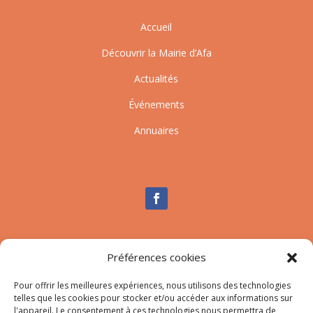
Accueil
Découvrir la Mairie d’Afa
Actualités
Événements
Annuaires
Nous contacter
Préférences cookies
Tél :
04.95.10.90.00
Pour offrir les meilleures expériences, nous utilisons des technologies
Mail
:
secretariat-mairie@afa.corsica
telles que les cookies pour stocker et/ou accéder aux informations sur
l'appareil. Le consentement à ces technologies nous permettra de