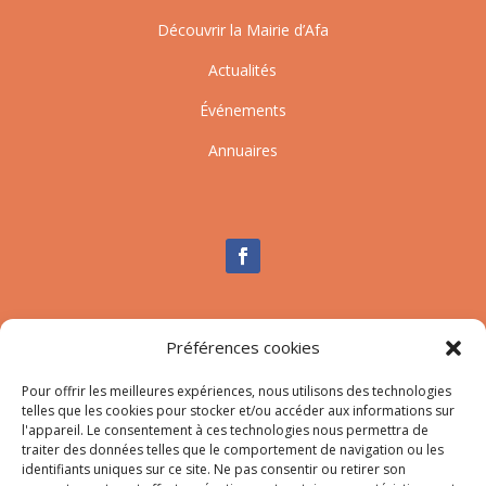
Découvrir la Mairie d’Afa
Actualités
Événements
Annuaires
Nous contacter
Préférences cookies
Tél :
04.95.10.90.00
Mail
:
secretariat-mairie@afa.corsica
Pour offrir les meilleures expériences, nous utilisons des technologies
telles que les cookies pour stocker et/ou accéder aux informations sur
l'appareil. Le consentement à ces technologies nous permettra de
traiter des données telles que le comportement de navigation ou les
Adresse :
785 Strada d’Afà – Merria 20167 Afa
identifiants uniques sur ce site. Ne pas consentir ou retirer son