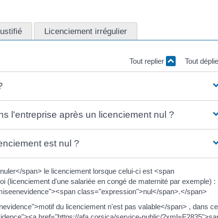
ustifié
Licenciement irrégulier
Tout replier
Tout dépli
?
ans l'entreprise après un licenciement nul ?
icenciement est nul ?
ler</span> le licenciement lorsque celui-ci est <span
oi (licenciement d'une salariée en congé de maternité par exemple) :
="miseenevidence"><span class="expression">nul</span>.</span>
nevidence">motif du licenciement n'est pas valable</span> , dans c
idence"><a href="https://afa.corsica/service-public/?xml=F2835">sa