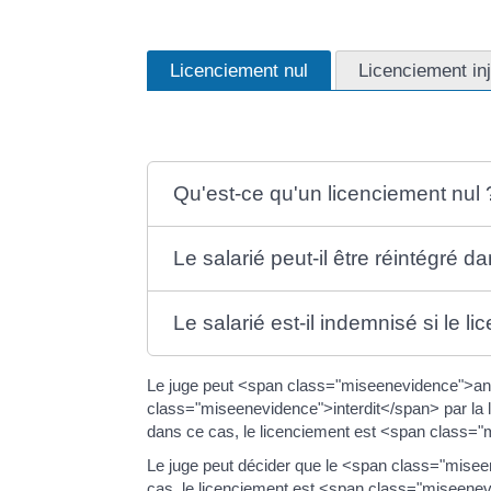
Licenciement nul
Licenciement inj
Qu'est-ce qu'un licenciement nul 
Le salarié peut-il être réintégré d
Le salarié est-il indemnisé si le l
Le juge peut <span class="miseenevidence">annu
class="miseenevidence">interdit</span> par la l
dans ce cas, le licenciement est <span class
Le juge peut décider que le <span class="misee
cas, le licenciement est <span class="miseenev