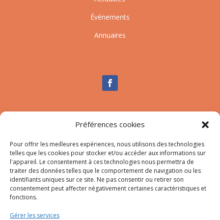
Événements
Annuaires
Nous contacter
Préférences cookies
Tél :
04.95.10.90.00
Mail
:
secretariat-mairie@afa.corsica
Pour offrir les meilleures expériences, nous utilisons des technologies
telles que les cookies pour stocker et/ou accéder aux informations sur
l'appareil. Le consentement à ces technologies nous permettra de
traiter des données telles que le comportement de navigation ou les
Adresse :
785 Strada d’Afà – Merria 20167 Afa
identifiants uniques sur ce site. Ne pas consentir ou retirer son
consentement peut affecter négativement certaines caractéristiques et
fonctions.
© 2023 Mairie d’Afa – Réalisation
SITEC
–
Plan du site
Gérer les services