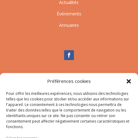
Actualités
Événements
Annuaires
Nous contacter
Préférences cookies
Tél :
04.95.10.90.00
Mail
:
secretariat-mairie@afa.corsica
Pour offrir les meilleures expériences, nous utilisons des technologies
telles que les cookies pour stocker et/ou accéder aux informations sur
l'appareil. Le consentement à ces technologies nous permettra de
traiter des données telles que le comportement de navigation ou les
Adresse :
785 Strada d’Afà – Merria 20167 Afa
identifiants uniques sur ce site. Ne pas consentir ou retirer son
consentement peut affecter négativement certaines caractéristiques et
fonctions.
© 2023 Mairie d’Afa – Réalisation
SITEC
–
Plan du site