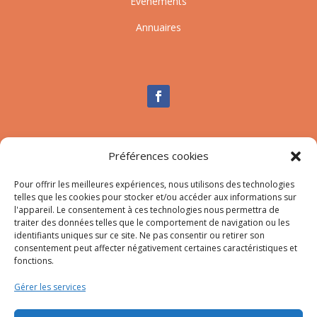
Événements
Annuaires
Nous contacter
Préférences cookies
Tél :
04.95.10.90.00
Pour offrir les meilleures expériences, nous utilisons des technologies
Mail
:
secretariat-mairie@afa.corsica
telles que les cookies pour stocker et/ou accéder aux informations sur
l'appareil. Le consentement à ces technologies nous permettra de
traiter des données telles que le comportement de navigation ou les
Adresse :
785 Strada d’Afà – Merria 20167 Afa
identifiants uniques sur ce site. Ne pas consentir ou retirer son
consentement peut affecter négativement certaines caractéristiques et
fonctions.
© 2023 Mairie d’Afa – Réalisation
SITEC
–
Plan du site
Gérer les services
–
Mention Légales