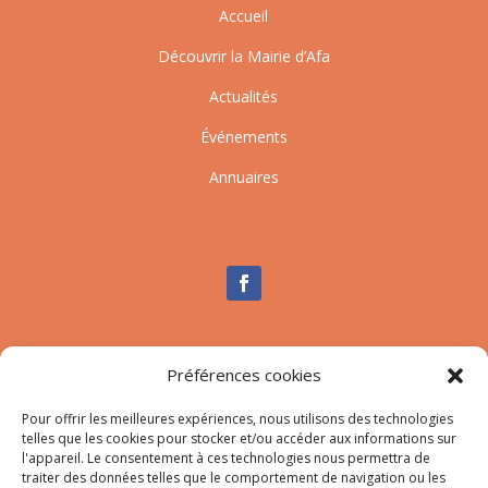
Accueil
Découvrir la Mairie d’Afa
Actualités
Événements
Annuaires
Nous contacter
Préférences cookies
Tél :
04.95.10.90.00
Pour offrir les meilleures expériences, nous utilisons des technologies
Mail
:
secretariat-mairie@afa.corsica
telles que les cookies pour stocker et/ou accéder aux informations sur
l'appareil. Le consentement à ces technologies nous permettra de
traiter des données telles que le comportement de navigation ou les
Adresse :
785 Strada d’Afà – Merria 20167 Afa