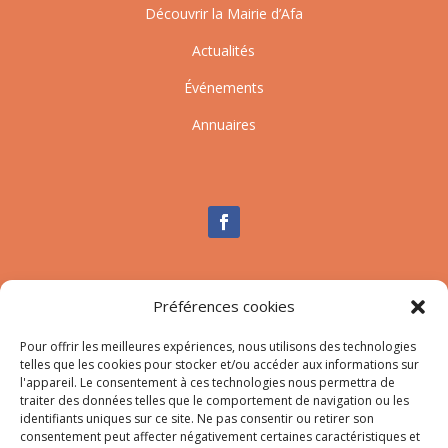
Découvrir la Mairie d’Afa
Actualités
Événements
Annuaires
Nous contacter
Préférences cookies
Tél :
04.95.10.90.00
Pour offrir les meilleures expériences, nous utilisons des technologies
Mail
:
secretariat-mairie@afa.corsica
telles que les cookies pour stocker et/ou accéder aux informations sur
l'appareil. Le consentement à ces technologies nous permettra de
traiter des données telles que le comportement de navigation ou les
Adresse :
785 Strada d’Afà – Merria 20167 Afa
identifiants uniques sur ce site. Ne pas consentir ou retirer son
consentement peut affecter négativement certaines caractéristiques et