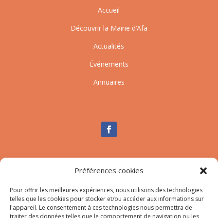
Accueil
Découvrir la Mairie d’Afa
Actualités
Événements
Annuaires
Nous contacter
Préférences cookies
Tél :
04.95.10.90.00
Pour offrir les meilleures expériences, nous utilisons des technologies
Mail
:
secretariat-mairie@afa.corsica
telles que les cookies pour stocker et/ou accéder aux informations sur
l'appareil. Le consentement à ces technologies nous permettra de
traiter des données telles que le comportement de navigation ou les