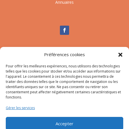
Annuaires
Nous contacter
Préférences cookies
Tél :
04.95.10.90.00
Pour offrir les meilleures expériences, nous utilisons des technologies
Mail
:
secretariat-mairie@afa.corsica
telles que les cookies pour stocker et/ou accéder aux informations sur
l'appareil. Le consentement à ces technologies nous permettra de
traiter des données telles que le comportement de navigation ou les
Adresse :
785 Strada d’Afà – Merria 20167 Afa
identifiants uniques sur ce site. Ne pas consentir ou retirer son
consentement peut affecter négativement certaines caractéristiques et
fonctions.
© 2023 Mairie d’Afa – Réalisation
SITEC
–
Plan du site
Gérer les services
–
Mention Légales
Accepter