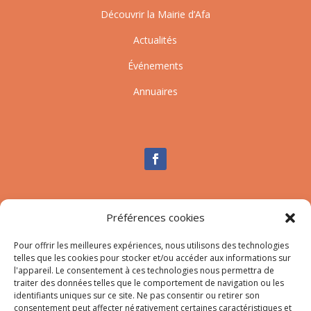
Découvrir la Mairie d’Afa
Actualités
Événements
Annuaires
Nous contacter
Préférences cookies
Tél :
04.95.10.90.00
Mail
:
secretariat-mairie@afa.corsica
Pour offrir les meilleures expériences, nous utilisons des technologies
telles que les cookies pour stocker et/ou accéder aux informations sur
l'appareil. Le consentement à ces technologies nous permettra de
traiter des données telles que le comportement de navigation ou les
Adresse :
785 Strada d’Afà – Merria 20167 Afa
identifiants uniques sur ce site. Ne pas consentir ou retirer son
consentement peut affecter négativement certaines caractéristiques et