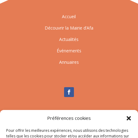
Accueil
Découvrir la Mairie d’Afa
Actualités
Événements
Annuaires
Nous contacter
Préférences cookies
Tél :
04.95.10.90.00
Mail
:
secretariat-mairie@afa.corsica
Pour offrir les meilleures expériences, nous utilisons des technologies
telles que les cookies pour stocker et/ou accéder aux informations sur