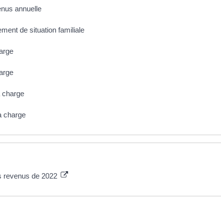
enus annuelle
ment de situation familiale
harge
harge
à charge
à charge
es revenus de 2022