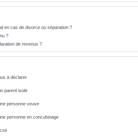
ial en cas de divorce ou séparation ?
enu ?
claration de revenus ?
nus à déclarer
un parent isolé
d'une personne veuve
d'une personne en concubinage
acsé