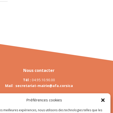
Nous contacter
Tél :
04.95.10.90.00
Mail
:
secretariat-mairie@afa.corsica
Préférences cookies
Adresse :
785 Strada d’Afà – Merria 20167 Afa
les meilleures expériences, nous utilisons des technologies telles que les