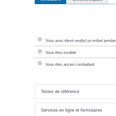
Vous avez droit à 1 part de <a href="https://afa
Cependant, dans certaines situations, vous pouve
xml=R58943">majoration de part</a> :
Vous avez élevé seul(e) un enfant pendan
Vous êtes invalide
Vous êtes ancien combattant
Textes de référence
Services en ligne et formulaires