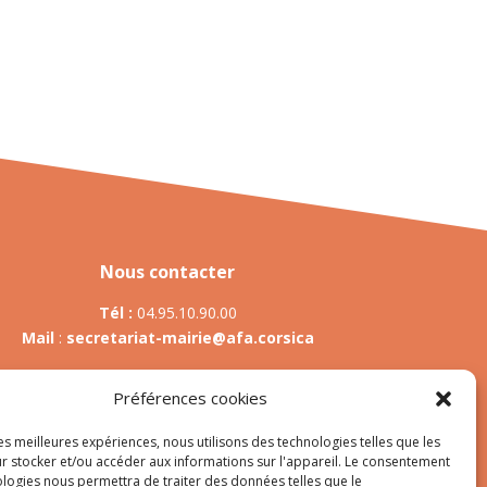
Nous contacter
Tél :
04.95.10.90.00
Mail
:
secretariat-mairie@afa.corsica
Préférences cookies
Adresse :
785 Strada d’Afà – Merria 20167 Afa
les meilleures expériences, nous utilisons des technologies telles que les
r stocker et/ou accéder aux informations sur l'appareil. Le consentement
ologies nous permettra de traiter des données telles que le