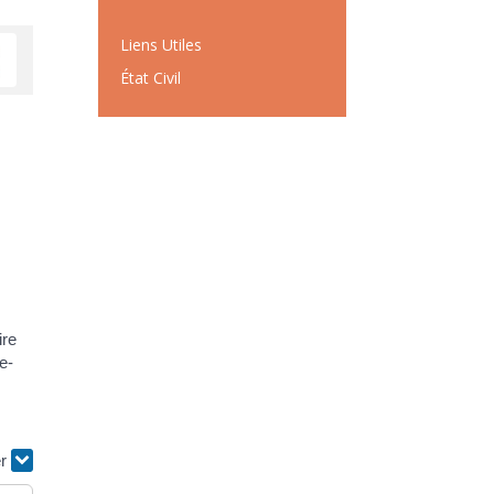
Liens Utiles
État Civil
ire
e-
er