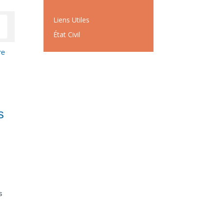
Liens Utiles
État Civil
re
s
s