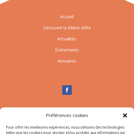
Accueil
Découvrir la Mairie d’Afa
Actualités
Événements
Annuaires
Nous contacter
Préférences cookies
Tél :
04.95.10.90.00
Pour offrir les meilleures expériences, nous utilisons des technologies
Mail
:
secretariat-mairie@afa.corsica
telles que les cookies pour stocker et/ou accéder aux informations sur