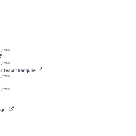
angères
angères
r l'esprit tranquille
angères
angères
anger