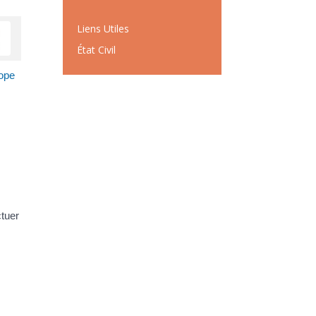
Liens Utiles
État Civil
rope
tuer