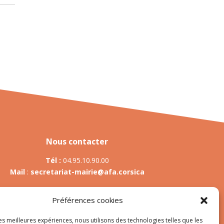
Nous contacter
Tél :
04.95.10.90.00
Mail
:
secretariat-mairie@afa.corsica
Préférences cookies
Adresse :
785 Strada d’Afà – Merria 20167 Afa
les meilleures expériences, nous utilisons des technologies telles que les