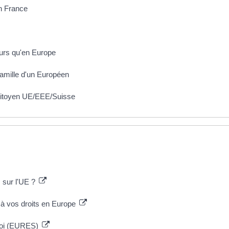
n France
leurs qu'en Europe
famille d'un Européen
) citoyen UE/EEE/Suisse
 sur l'UE ?
s à vos droits en Europe
mploi (EURES)