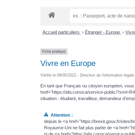
Accueil particuliers
>
Étranger - Europe
>
Vivre
Fiche pratique
Vivre en Europe
Vérifié le 09/05/2022 - Direction de l'information légal
En tant que Français ou citoyen européen, vous a
href="https://afa.corsica/service-public/?xml=
situation : étudiant, travailleur, demandeur d'empl
Attention :
depuis le <a href="https://brexit.gouv.fr/sites/b
Royaume-Uni ne fait plus partie de <a href="h
ni de <a href="https://afa.corsica/service-