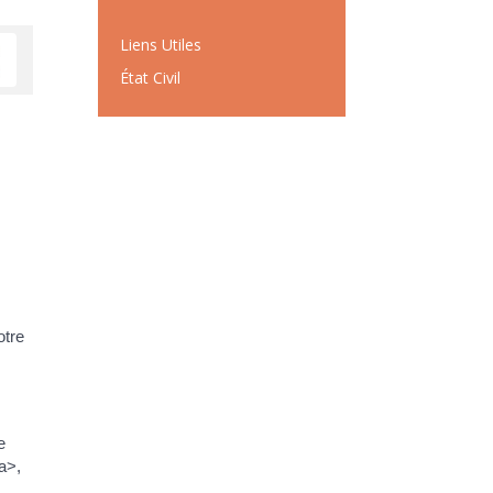
Liens Utiles
État Civil
otre
e
a>,