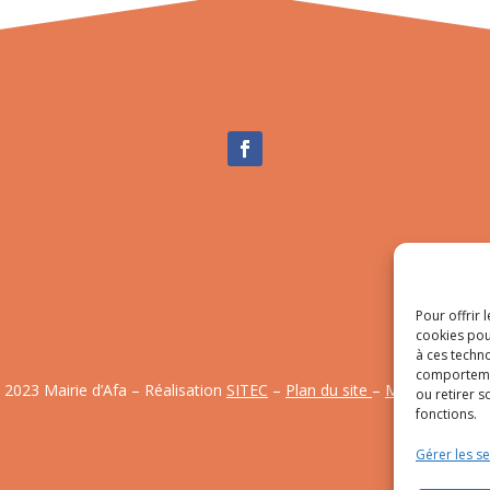
Pour offrir 
cookies pou
à ces techn
comportemen
 2023 Mairie d’Afa – Réalisation
SITEC
–
Plan du site
–
Mention Légal
ou retirer 
fonctions.
Gérer les se