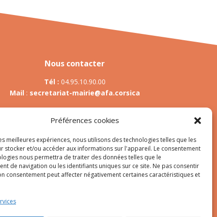
Nous contacter
Tél :
04.95.10.90.00
Mail
:
secretariat-mairie@afa.corsica
Préférences cookies
Adresse :
785 Strada d’Afà – Merria 20167 Afa
les meilleures expériences, nous utilisons des technologies telles que les
r stocker et/ou accéder aux informations sur l'appareil. Le consentement
ologies nous permettra de traiter des données telles que le
t de navigation ou les identifiants uniques sur ce site. Ne pas consentir
es
son consentement peut affecter négativement certaines caractéristiques et
rvices