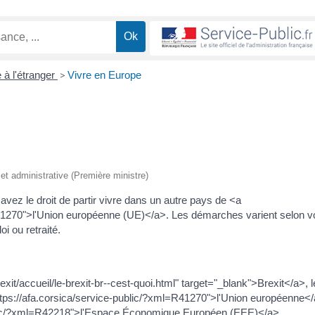
 à l'étranger
>
Vivre en Europe
e et administrative (Première ministre)
vez le droit de partir vivre dans un autre pays de <a
R41270">l'Union européenne (UE)</a>. Les démarches varient selon v
oi ou retraité.
rexit/accueil/le-brexit-br--cest-quoi.html" target="_blank">Brexit</a>, l
ttps://afa.corsica/service-public/?xml=R41270">l'Union européenne</
public/?xml=R42218">l'Espace Économique Européen (EEE)</a>.