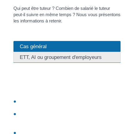
Qui peut être tuteur ? Combien de salarié le tuteur
peut-il suivre en même temps ? Nous vous présentons
les informations à retenir.
Cas général
ETT, AI ou groupement d'employeurs
L'employeur choisit un tuteur parmi les salariés
qualifiés de l'entreprise.
Le tuteur doit répondre aux conditions suivantes :
Être salarié de l'entreprise qui emploie la personne
en contrat de professionnalisation
Justifier d'au moins 2 ans d'expérience dans une
qualification visée par le contrat de
professionnalisation
Être volontaire