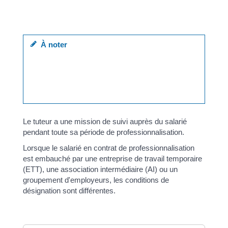
Le tuteur peut suivre simultanément 3 personnes s'il
est salarié.
À noter
l'employeur peut assurer lui-même le tutorat à
condition de remplir les conditions de qualification
et d'expérience. Dans ce cas, il peut suivre 2
personnes.
Le tuteur a une mission de suivi auprès du salarié
pendant toute sa période de professionnalisation.
Lorsque le salarié en contrat de professionnalisation
est embauché par une entreprise de travail temporaire
(ETT), une association intermédiaire (AI) ou un
groupement d'employeurs, les conditions de
désignation sont différentes.