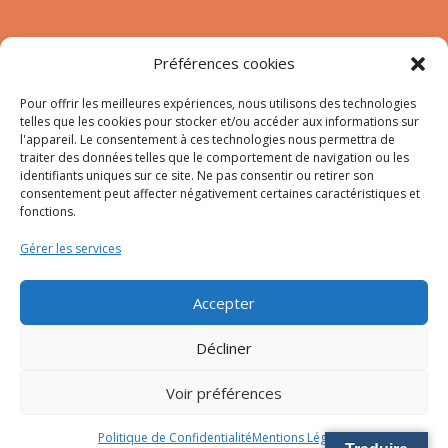
Nous contacter
Préférences cookies
Tél :
04.95.10.90.00
Mail
:
secretariat-mairie@afa.corsica
Pour offrir les meilleures expériences, nous utilisons des technologies
telles que les cookies pour stocker et/ou accéder aux informations sur
l'appareil. Le consentement à ces technologies nous permettra de
traiter des données telles que le comportement de navigation ou les
Adresse :
785 Strada d’Afà – Merria 20167 Afa
identifiants uniques sur ce site. Ne pas consentir ou retirer son
consentement peut affecter négativement certaines caractéristiques et
fonctions.
© 2023 Mairie d’Afa – Réalisation
SITEC
–
Plan du site
Gérer les services
–
Mention Légales
Accepter
Décliner
Voir préférences
Politique de Confidentialité
Mentions Légales