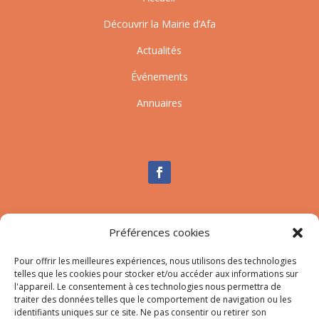
Découvrir la Mairie d’Afa
Actualités
Événements
Annuaires
Nous contacter
Préférences cookies
Tél :
04.95.10.90.00
Pour offrir les meilleures expériences, nous utilisons des technologies
Mail
:
secretariat-mairie@afa.corsica
telles que les cookies pour stocker et/ou accéder aux informations sur
l'appareil. Le consentement à ces technologies nous permettra de
traiter des données telles que le comportement de navigation ou les
Adresse :
785 Strada d’Afà – Merria 20167 Afa
identifiants uniques sur ce site. Ne pas consentir ou retirer son