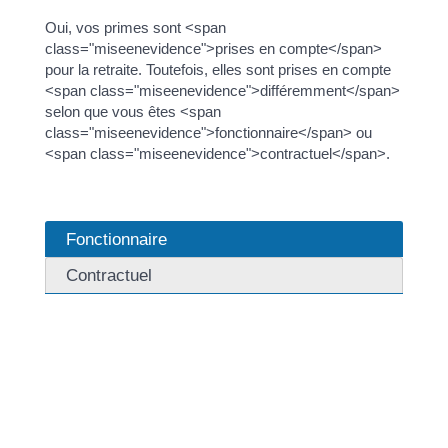
Oui, vos primes sont <span
class="miseenevidence">prises en compte</span>
pour la retraite. Toutefois, elles sont prises en compte
<span class="miseenevidence">différemment</span>
selon que vous êtes <span
class="miseenevidence">fonctionnaire</span> ou
<span class="miseenevidence">contractuel</span>.
Fonctionnaire
Contractuel
Vos primes sont prises en compte <span
class="miseenevidence">uniquement</span> pour
votre retraite <span
class="miseenevidence">complémentaire</span>.
En tant que fonctionnaire, vous bénéficiez de