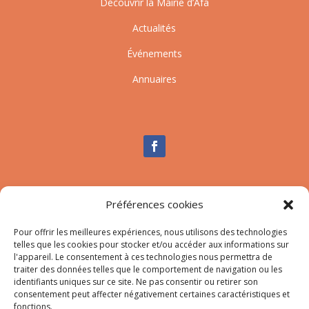
Découvrir la Mairie d’Afa
Actualités
Événements
Annuaires
Nous contacter
Préférences cookies
Tél :
04.95.10.90.00
Mail
:
secretariat-mairie@afa.corsica
Pour offrir les meilleures expériences, nous utilisons des technologies
telles que les cookies pour stocker et/ou accéder aux informations sur
l'appareil. Le consentement à ces technologies nous permettra de
traiter des données telles que le comportement de navigation ou les
Adresse :
785 Strada d’Afà – Merria 20167 Afa
identifiants uniques sur ce site. Ne pas consentir ou retirer son
consentement peut affecter négativement certaines caractéristiques et
fonctions.