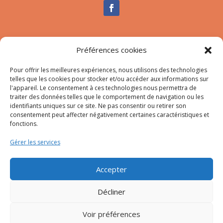
Nous contacter
Préférences cookies
Tél :
04.95.10.90.00
Pour offrir les meilleures expériences, nous utilisons des technologies
Mail
:
secretariat-mairie@afa.corsica
telles que les cookies pour stocker et/ou accéder aux informations sur
l'appareil. Le consentement à ces technologies nous permettra de
traiter des données telles que le comportement de navigation ou les
Adresse :
785 Strada d’Afà – Merria 20167 Afa
identifiants uniques sur ce site. Ne pas consentir ou retirer son
consentement peut affecter négativement certaines caractéristiques et
fonctions.
© 2023 Mairie d’Afa – Réalisation
SITEC
–
Plan du site
Gérer les services
–
Mention Légales
Accepter
Décliner
Voir préférences