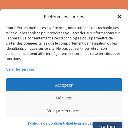
Nous contacter
Préférences cookies
Tél :
04.95.10.90.00
Mail
:
secretariat-mairie@afa.corsica
Pour offrir les meilleures expériences, nous utilisons des technologies
telles que les cookies pour stocker et/ou accéder aux informations sur
l'appareil. Le consentement à ces technologies nous permettra de
traiter des données telles que le comportement de navigation ou les
Adresse :
785 Strada d’Afà – Merria 20167 Afa
identifiants uniques sur ce site. Ne pas consentir ou retirer son
consentement peut affecter négativement certaines caractéristiques et
fonctions.
© 2023 Mairie d’Afa – Réalisation
SITEC
–
Plan du site
Gérer les services
–
Mention Légales
Accepter
Décliner
Voir préférences
Politique de Confidentialité
Mentions Légales
Traduire