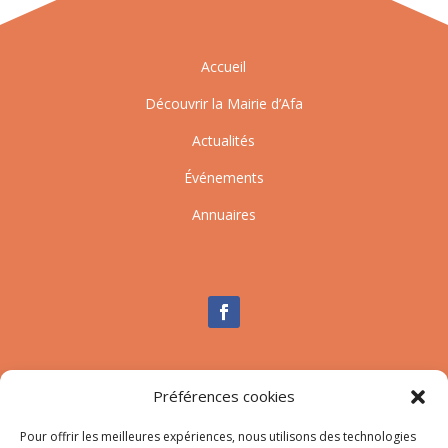
Accueil
Découvrir la Mairie d’Afa
Actualités
Événements
Annuaires
Nous contacter
Préférences cookies
Tél :
04.95.10.90.00
Mail
:
secretariat-mairie@afa.corsica
Pour offrir les meilleures expériences, nous utilisons des technologies