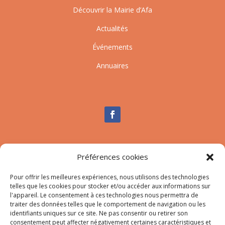
Découvrir la Mairie d’Afa
Actualités
Événements
Annuaires
Nous contacter
Préférences cookies
Tél :
04.95.10.90.00
Pour offrir les meilleures expériences, nous utilisons des technologies
Mail
:
secretariat-mairie@afa.corsica
telles que les cookies pour stocker et/ou accéder aux informations sur
l'appareil. Le consentement à ces technologies nous permettra de
traiter des données telles que le comportement de navigation ou les
Adresse :
785 Strada d’Afà – Merria 20167 Afa
identifiants uniques sur ce site. Ne pas consentir ou retirer son
consentement peut affecter négativement certaines caractéristiques et