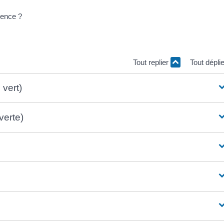
érence ?
Tout replier
Tout dépli
 vert)
verte)