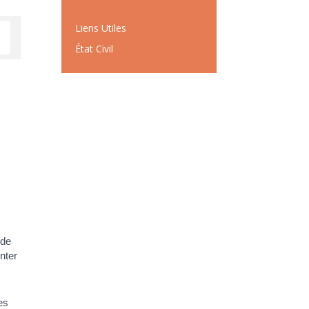
Liens Utiles
État Civil
 de
nter