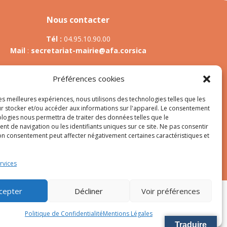
Nous contacter
Tél :
04.95.10.90.00
Mail
:
secretariat-mairie@afa.corsica
Préférences cookies
Adresse :
785 Strada d’Afà – Merria 20167 Afa
les meilleures expériences, nous utilisons des technologies telles que les
r stocker et/ou accéder aux informations sur l'appareil. Le consentement
ologies nous permettra de traiter des données telles que le
t de navigation ou les identifiants uniques sur ce site. Ne pas consentir
es
son consentement peut affecter négativement certaines caractéristiques et
rvices
cepter
Décliner
Voir préférences
Politique de Confidentialité
Mentions Légales
Traduire