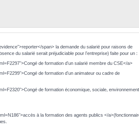
evidence">reporter</span> la demande du salarié pour raisons de
bsence du salarié serait préjudiciable pour l'entreprise) faite pour un :
c/?xml=F2297">Congé de formation d'un salarié membre du CSE</a>
/?xml=F2299">Congé de formation d'un animateur ou cadre de
/?xml=F2320">Congé de formation économique, sociale, environnement
?xml=N186">accès à la formation des agents publics </a>(fonctionnair
ues.