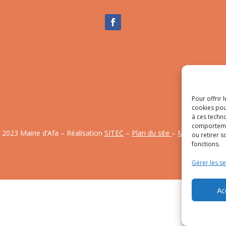
Pour offrir 
cookies pou
à ces techn
comportemen
 2023 Mairie d’Afa – Réalisation
SITEC
–
Plan du site
–
Mention Légal
ou retirer 
fonctions.
Gérer les se
Ac