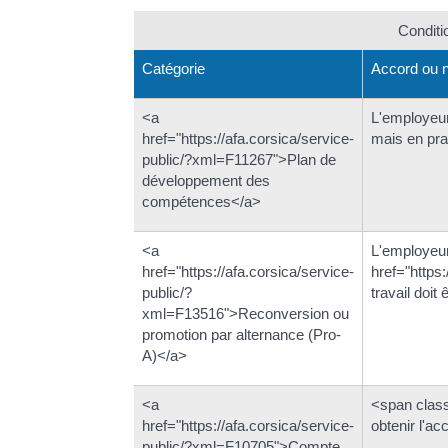
Conditi
Catégorie
Accord ou n
<a
L'employeur
href="https://afa.corsica/service-
mais en pra
public/?xml=F11267">Plan de
développement des
compétences</a>
<a
L'employeur
href="https://afa.corsica/service-
href="https
public/?
travail doit 
xml=F13516">Reconversion ou
promotion par alternance (Pro-
A)</a>
<a
<span class
href="https://afa.corsica/service-
obtenir l'a
public/?xml=F10705">Compte