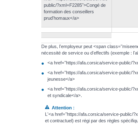
public/?xml=F2285">Congé de
formation des conseillers
prud'homaux</a>
De plus, l'employeur peut <span class="miseen
nécessité de service ou d'effectifs (exemple : l'a
<a href="https://afa.corsica/service-publi
<a href="https://afa.corsica/service-public
jeunesse</a>
<a href="https://afa.corsica/service-public
et syndicale</a>.
Attention :
L'<a href="https://afa.corsica/service-public/
et contractuel) est régi par des règles spécifiq