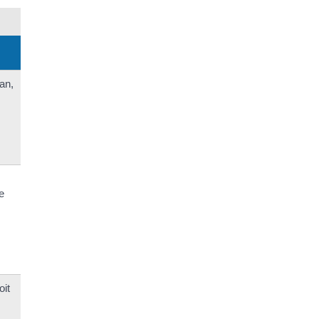
an,
e
oit