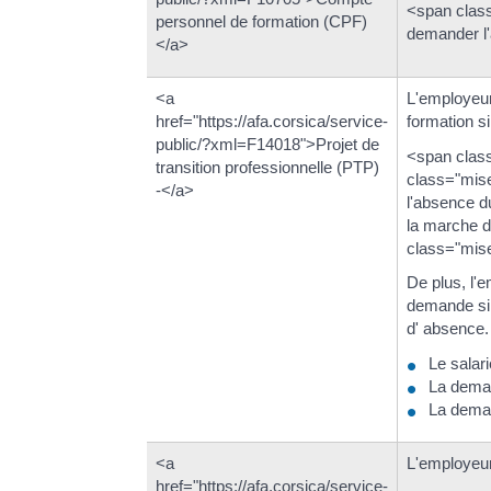
<span class
personnel de formation (CPF)
demander l
</a>
<a
L'employeu
href="https://afa.corsica/service-
formation si
public/?xml=F14018">Projet de
<span clas
transition professionnelle (PTP)
class="mise
-</a>
l'absence d
la marche d
class="mis
De plus, l'
demande si 
d' absence.
Le salari
La deman
La deman
<a
L'employeur
href="https://afa.corsica/service-