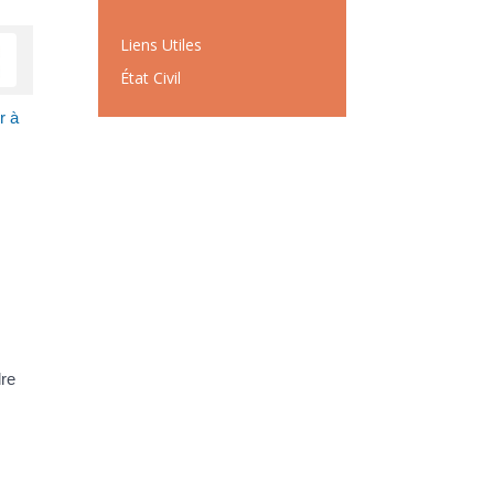
Liens Utiles
État Civil
r à
dre