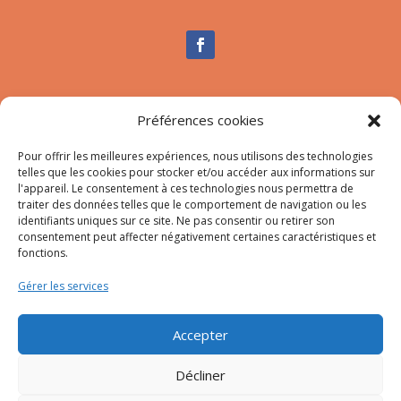
Nous contacter
Préférences cookies
Tél :
04.95.10.90.00
Mail
:
secretariat-mairie@afa.corsica
Pour offrir les meilleures expériences, nous utilisons des technologies
telles que les cookies pour stocker et/ou accéder aux informations sur
l'appareil. Le consentement à ces technologies nous permettra de
traiter des données telles que le comportement de navigation ou les
Adresse :
785 Strada d’Afà – Merria 20167 Afa
identifiants uniques sur ce site. Ne pas consentir ou retirer son
consentement peut affecter négativement certaines caractéristiques et
fonctions.
© 2023 Mairie d’Afa – Réalisation
SITEC
–
Plan du site
Gérer les services
–
Mention Légales
Accepter
Décliner